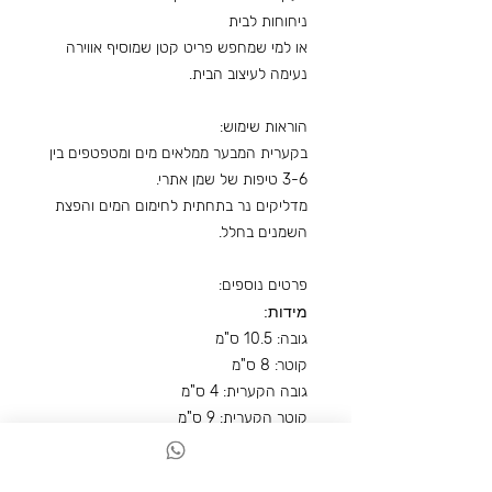
ניחוחות לבית
או למי שמחפש פריט קטן שמוסיף אווירה
נעימה לעיצוב הבית.
הוראות שימוש:
בקערית המבער ממלאים מים ומטפטפים בין
3-6 טיפות של שמן אתרי.
מדליקים נר בתחתית לחימום המים והפצת
השמנים בחלל.
פרטים נוספים:
מידות:
גובה: 10.5 ס"מ
קוטר: 8 ס"מ
גובה הקערית: 4 ס"מ
קוטר הקערית: 9 ס"מ
צבע: ירוק מרווה
התמונה להמחשה בלבד ועשוי להיות שינוי