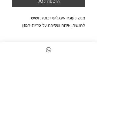
הוספה לסל
מגש לעוגת אינגליש זכוכית ושיש
להגשה, אירוח ושמירה על טריות המזון
פריטים נוספים שאולי תאהבו