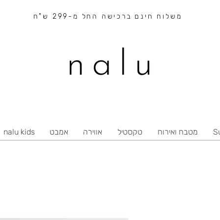
משלוח חינם ברכישה החל מ-299 ש"ח
S
מטבח ואירוח
טקסטיל
אווירה
אמבט
nalu kids