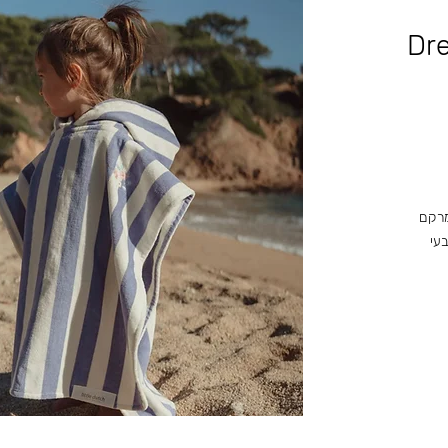
Dre
על מרקם
בעי