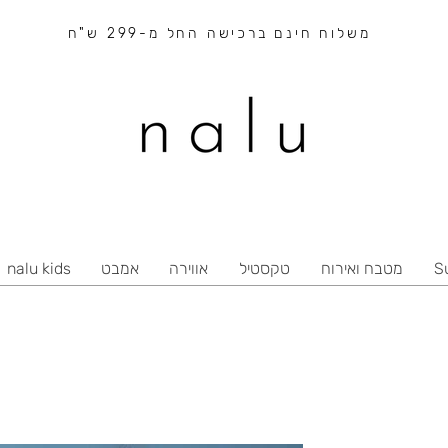
משלוח חינם ברכישה החל מ-299 ש"ח
S
מטבח ואירוח
טקסטיל
אווירה
אמבט
nalu kids