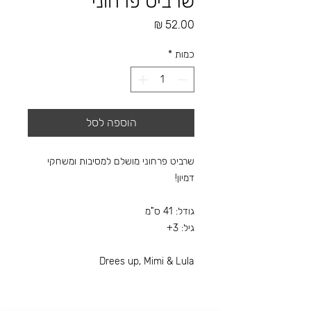
שרביט פרחוני
מחיר
כמות
*
הוספה לסל
שרביט פרחוני מושלם למסיבות ומשחקי
דמיון!
גודל: 41 ס"מ
גיל: 3+
Drees up, Mimi & Lula